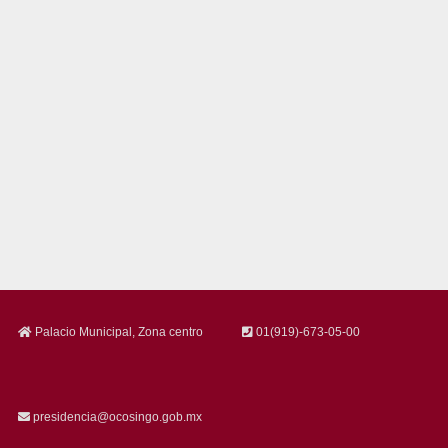
Palacio Municipal, Zona centro
01(919)-673-05-00
presidencia@ocosingo.gob.mx